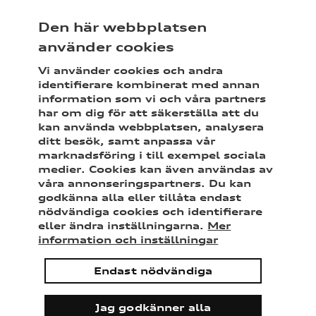
Sveriges märkesförsäkring för Audi
Den här webbplatsen
använder cookies
Vi använder cookies och andra
identifierare kombinerat med annan
information som vi och våra partners
Meny
Mina sidor
Sök
har om dig för att säkerställa att du
kan använda webbplatsen, analysera
ditt besök, samt anpassa vår
marknadsföring i till exempel sociala
medier. Cookies kan även användas av
våra annonseringspartners. Du kan
godkänna alla eller tillåta endast
nödvändiga cookies och identifierare
eller ändra inställningarna.
Mer
information och inställningar
Endast nödvändiga
Bilförsäkring för
Jag godkänner alla