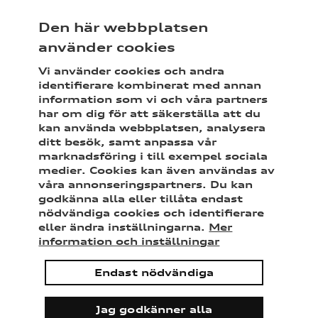
Sveriges märkesförsäkring för Audi
Den här webbplatsen
använder cookies
Vi använder cookies och andra
identifierare kombinerat med annan
information som vi och våra partners
Meny
Mina sidor
Sök
har om dig för att säkerställa att du
kan använda webbplatsen, analysera
ditt besök, samt anpassa vår
Bilförsäkring
Tilläggsförsäkringar
Förar- och
marknadsföring i till exempel sociala
medier. Cookies kan även användas av
passagerarolycksfall
våra annonseringspartners. Du kan
godkänna alla eller tillåta endast
nödvändiga cookies och identifierare
Förar- och
eller ändra inställningarna.
Mer
information och inställningar
passagerarolycks
Endast nödvändiga
fall
Jag godkänner alla