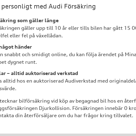
 personligt med Audi Försäkring
äkring som gäller länge
ingen gäller upp till 10 år eller tills bilen har gått 15 0
fel eller fel på växellådan.
något händer
snabbt och smidigt online, du kan följa ärendet på Mina 
pet dygnet runt.
lar – alltid auktoriserad verkstad
 alltid hos en auktoriserad Audiverkstad med originaldela
svärde.
ecknar bilförsäkring vid köp av begagnad bil hos en återf
lläggsförsäkringen Djurkollision. Försäkringen innebär 0 kron
takta din återförsäljare om du har frågor kring tillvalet.