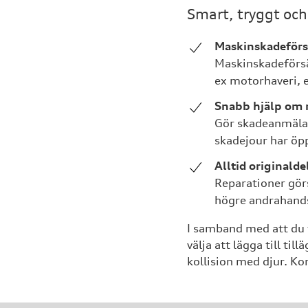
Smart, tryggt och
Maskinskadeförs
Maskinskadeförsäkr
ex motorhaveri, el
Snabb hjälp om 
Gör skadeanmälan 
skadejour har öp
Alltid originalde
Reparationer görs
högre andrahand
I samband med att du t
välja att lägga till ti
kollision med djur. Kon