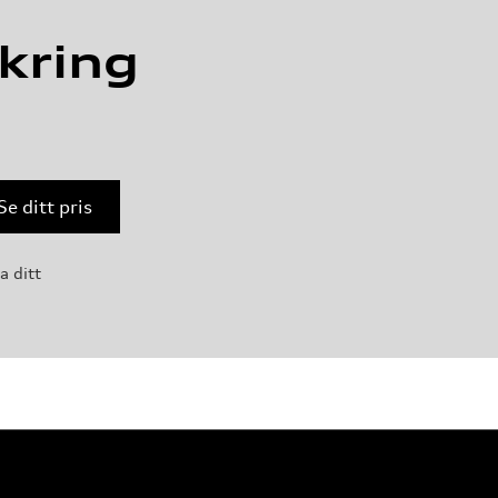
kring
Se ditt pris
a ditt