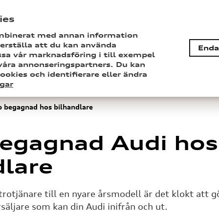
Sveriges märkesförsäkring för Audi
ies
kombinerat med annan information
kerställa att du kan använda
Enda
sa vår marknadsföring i till exempel
våra annonseringspartners. Du kan
ookies och identifierare eller ändra
 råd
Företagsförsäkring
ngar
 begagnad hos bilhandlare
egagnad Audi hos
dlare
trotjänare till en nyare årsmodell är det klokt att 
säljare som kan din Audi inifrån och ut.