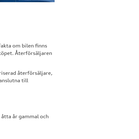
fakta om bilen finns
köpet. Återförsäljaren
iserad återförsäljare,
nslutna till
t åtta år gammal och