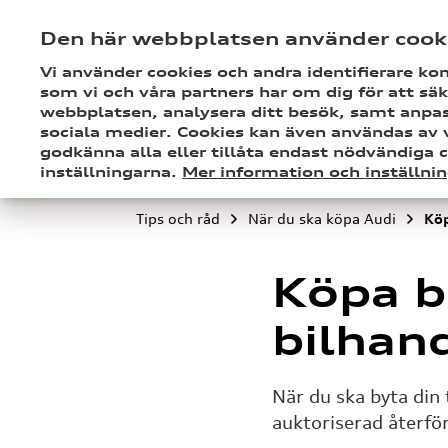
Den här webbplatsen använder cook
Vi använder cookies och andra identifierare 
som vi och våra partners har om dig för att sä
webbplatsen, analysera ditt besök, samt anpas
sociala medier. Cookies kan även användas av 
godkänna alla eller tillåta endast nödvändiga c
Bilförsäkring
Skada
Kundservice
Tips och
inställningarna.
Mer information och inställni
Tips och råd
När du ska köpa Audi
Köp
Köpa b
bilhan
När du ska byta din 
auktoriserad återför