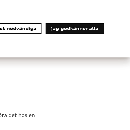
st nödvändiga
Jag godkänner alla
Mina sidor
Sök
göra det hos en