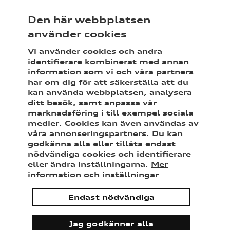
Sveriges märkesförsäkring för Audi
Den här webbplatsen
använder cookies
Vi använder cookies och andra
identifierare kombinerat med annan
information som vi och våra partners
Meny
Mina sidor
Sök
har om dig för att säkerställa att du
kan använda webbplatsen, analysera
ditt besök, samt anpassa vår
Tips och råd
När du ska köpa Audi
marknadsföring i till exempel sociala
medier. Cookies kan även användas av
våra annonseringspartners. Du kan
Guide när du ska
godkänna alla eller tillåta endast
nödvändiga cookies och identifierare
eller ändra inställningarna.
Mer
köpa Audi
information och inställningar
Endast nödvändiga
Ska du köpa ny bil eller funderar du på att
köpa begagnad bil? Det finns många bilar till
Jag godkänner alla
salu och oavsett om du köper av en